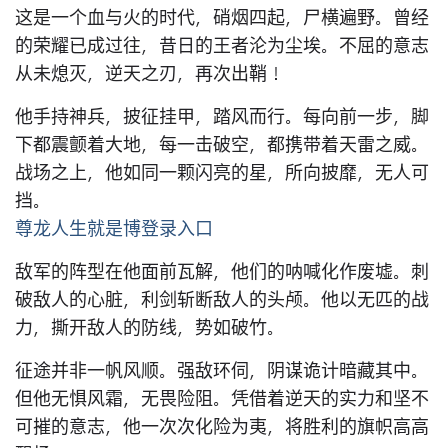
这是一个血与火的时代，硝烟四起，尸横遍野。曾经
的荣耀已成过往，昔日的王者沦为尘埃。不屈的意志
从未熄灭，逆天之刃，再次出鞘！
他手持神兵，披征挂甲，踏风而行。每向前一步，脚
下都震颤着大地，每一击破空，都携带着天雷之威。
战场之上，他如同一颗闪亮的星，所向披靡，无人可
挡。
尊龙人生就是博登录入口
敌军的阵型在他面前瓦解，他们的呐喊化作废墟。刺
破敌人的心脏，利剑斩断敌人的头颅。他以无匹的战
力，撕开敌人的防线，势如破竹。
征途并非一帆风顺。强敌环伺，阴谋诡计暗藏其中。
但他无惧风霜，无畏险阻。凭借着逆天的实力和坚不
可摧的意志，他一次次化险为夷，将胜利的旗帜高高