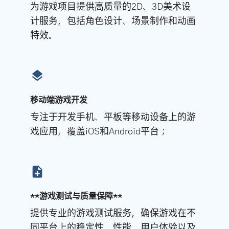
为游戏项目提供高质量的2D、3D美术设
计服务，包括角色设计、场景制作和动画
特效。
移动端游戏开发
专注于开发手机、平板等移动设备上的游
戏应用，覆盖iOS和Android平台；
**游戏测试与质量保障**
提供专业的游戏测试服务，确保游戏在不
同平台上的稳定性、性能、用户体验以及