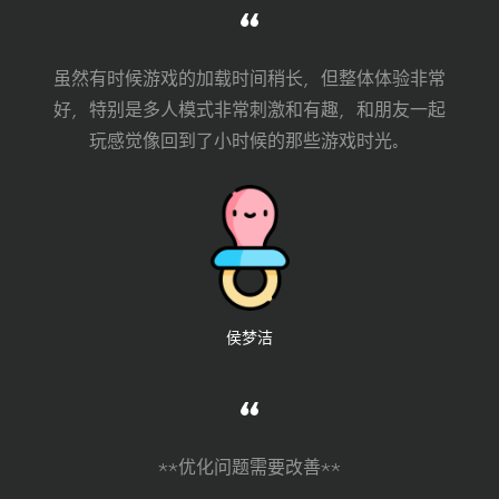
虽然有时候游戏的加载时间稍长，但整体体验非常
好，特别是多人模式非常刺激和有趣，和朋友一起
玩感觉像回到了小时候的那些游戏时光。
侯梦洁
**优化问题需要改善**