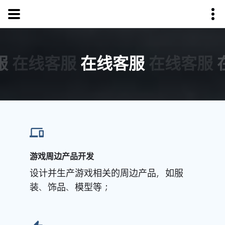
服
在线客服
在线客服
在线客服
游戏周边产品开发
设计并生产游戏相关的周边产品，如服
装、饰品、模型等；