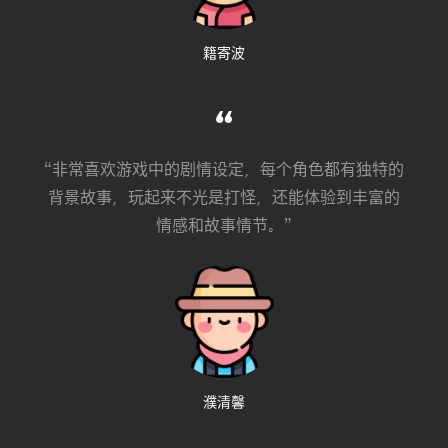
籍寄波
“非常喜欢游戏中的剧情设定，每个角色都有独特的
背景故事，玩起来不光是打怪，还能体验到丰富的
情感和故事情节。”
濮清馨